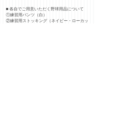
■ 各自でご用意いただく野球用品について
①練習用パンツ（白）
②練習用ストッキング（ネイビー・ローカッ
ト）
③練習用スパイク（黒）
④アンダーシャツ（ネイビー）
⑤ベルト（ネイビー）
⑥スライディングパンツ）
⑦アップシューズ（白一色）
⑧グラブ
⑨バット（チームでも用意しています）
⑩その他（クーラーボックス等）
※野球用品は日本少年野球連盟指定メーカー
以外のものは大会では使用できません。
こち
ら
よりご確認ください。
※バッティング用・守備用手袋は必要に応じ
てご用意ください。色の規制はありませんが
手首より先のものにしてください。
■ 保護者会について
チーム活動全般の支援、協力、会員相互の親