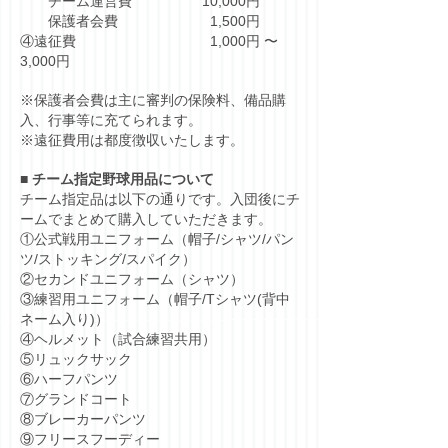
チーム運営費 10,000円
保護者会費 1,500円
④遠征費 1,000円 〜
3,000円
※保護者会費は主に審判の保険料、備品購
入、行事等に充てられます。
※遠征費用は都度徴収いたします。
■ チーム指定野球用品について
チーム指定品は以下の通りです。入団後にチ
ームでまとめて購入していただきます。
①公式戦用ユニフォーム（帽子/シャツ/パン
ツ/ストッキング/スパイク）
②セカンドユニフォーム（シャツ）
③練習用ユニフォーム（帽子/Tシャツ(背中
ネーム入り)）
④ヘルメット（試合練習共用）
⑤リュックサック
⑥ハーフパンツ
⑦グランドコート
⑧ブレーカーパンツ
⑨フリースフーディー